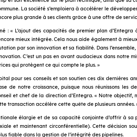
rship et son excellence sur le plan technique, ainsi que s
commune. La société s’emploiera à accélérer le développe
ncore plus grande à ses clients grâce à une offre de servi
é : « L’ajout des capacités de premier plan d’Entegra à 
 encore mieux intégrée. Cela nous aide également à mieux
tation par son innovation et sa fiabilité. Dans l’ensemble
innovation. C’est un pas en avant audacieux dans notre mis
rices qui protègent ce qui compte le plus. »
al pour ses conseils et son soutien ces dix dernières ann
ase de notre croissance, puisque nous réunissons les d
seil et chef de la direction d’Entegra. « Notre objectif, n
ette transaction accélère cette quête de plusieurs années. 
tionale élargie et de sa capacité conjointe d’offrir à sa p
iale et maintenant circonférentielle). Cette décision s
us fiable dans la gestion de l’intégrité des pipelines.