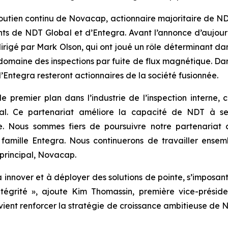
soutien continu de Novacap, actionnaire majoritaire de N
nts de NDT Global et d’Entegra. Avant l’annonce d’aujou
irigé par Mark Olson, qui ont joué un rôle déterminant dan
domaine des inspections par fuite de flux magnétique. Dans
’Entegra resteront actionnaires de la société fusionnée.
 premier plan dans l’industrie de l’inspection interne, 
l. Ce partenariat améliore la capacité de NDT à servi
iale. Nous sommes fiers de poursuivre notre partenariat
amille Entegra. Nous continuerons de travailler ensemb
 principal, Novacap.
innover et à déployer des solutions de pointe, s’imposan
intégrité », ajoute Kim Thomassin, première vice-prési
 vient renforcer la stratégie de croissance ambitieuse de