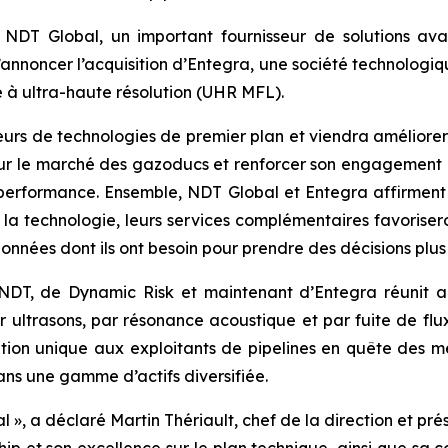
DT Global, un important fournisseur de solutions ava
r d’annoncer l’acquisition d’Entegra, une société technologi
e à ultra-haute résolution (UHR MFL).
urs de technologies de premier plan et viendra améliorer
ur le marché des gazoducs et renforcer son engagement co
 performance. Ensemble, NDT Global et Entegra affirment leu
e la technologie, leurs services complémentaires favoriseron
données dont ils ont besoin pour prendre des décisions plus 
de NDT, de Dynamic Risk et maintenant d’Entegra réunit 
r ultrasons, par résonance acoustique et par fuite de flu
ution unique aux exploitants de pipelines en quête des me
dans une gamme d’actifs diversifiée.
 », a déclaré Martin Thériault, chef de la direction et pr