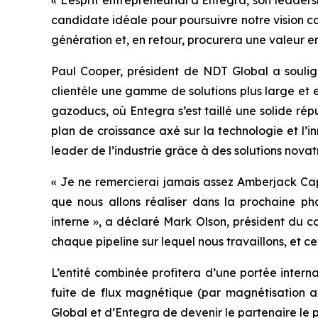
« L’esprit entrepreneurial d’Entegra, son leade
candidate idéale pour poursuivre notre vision 
génération et, en retour, procurera une valeur e
Paul Cooper, président de NDT Global a soulign
clientèle une gamme de solutions plus large et
gazoducs, où Entegra s’est taillé une solide répu
plan de croissance axé sur la technologie et l’
leader de l’industrie grâce à des solutions novat
« Je ne remercierai jamais assez Amberjack Capit
que nous allons réaliser dans la prochaine ph
interne », a déclaré Mark Olson, président du con
chaque pipeline sur lequel nous travaillons, et c
L’entité combinée profitera d’une portée interna
fuite de flux magnétique (par magnétisation ax
Global et d’Entegra de devenir le partenaire le pl