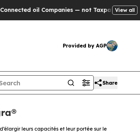
il Companies — not Taxpayers — the Chance to Ca
View all
Provided by AGP
Share
gra®
largir leurs capacités et leur portée sur le